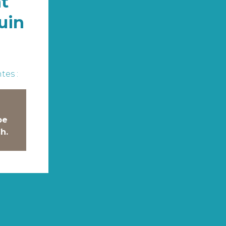
t
uin
tes :
pe
h.