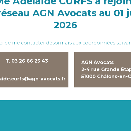
Me Adélaïde CURFS a rejoin
 réseau AGN Avocats au 01 j
2026
i de me contacter désormais aux coordonnées suivan
T. 03 26 66 25 43
AGN Avocats
2-4 rue Grande Éta
51000 Châlons-en-C
aide.curfs@agn-avocats.fr